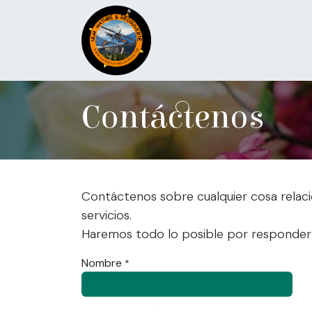
Ir al contenido
Inicio
Servicios
Sobre 
Contáctenos
Contáctenos sobre cualquier cosa relac
servicios.
Haremos todo lo posible por responderl
Nombre
*