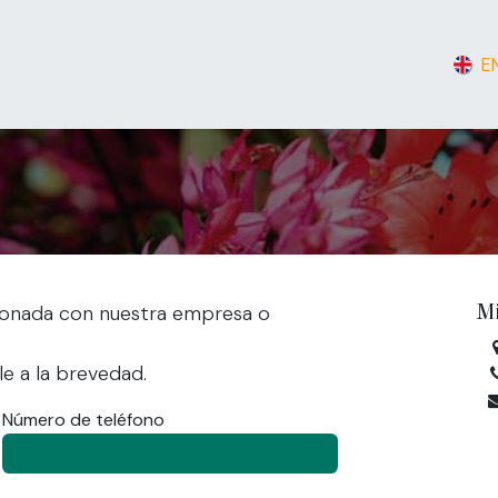
mí
Enlaces de interés
Documentación
Contáctenos
E
M
ionada con nuestra empresa o
e a la brevedad.
Número de teléfono