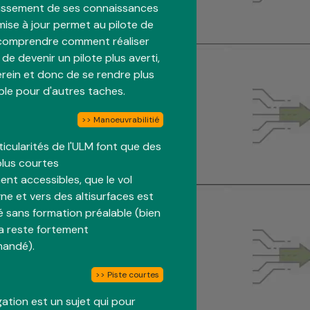
hissement de ses connaissances
 mise à jour permet au pilote de
comprendre comment réaliser
 de devenir un pilote plus averti,
rein et donc de se rendre plus
ble pour d'autres taches.
>> Manoeuvrabilitié
ticularités de l'ULM font que des
plus courtes
ent accessibles, que le vol
e et vers des altisurfaces est
é sans formation préalable (bien
a reste fortement
andé).
>> Piste courtes
gation est un sujet qui pour