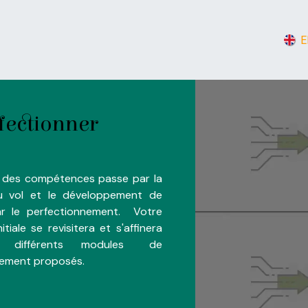
opos
Liens d'intérêts
Documentation
Contactez-nous
E
fectionner
n des compétences passe par la
u vol et le développement de
par le perfectionnement.
Votre
itiale se revisitera ​et s'affinera
 différents modules
​​de
nement proposés.