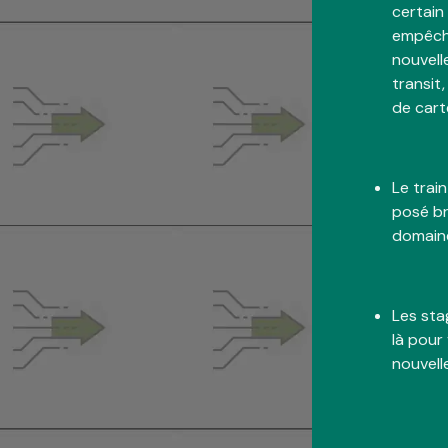
certain
empêch
nouvell
transit,
de carte
Le train
posé b
domaine
Les sta
là pour
nouvell