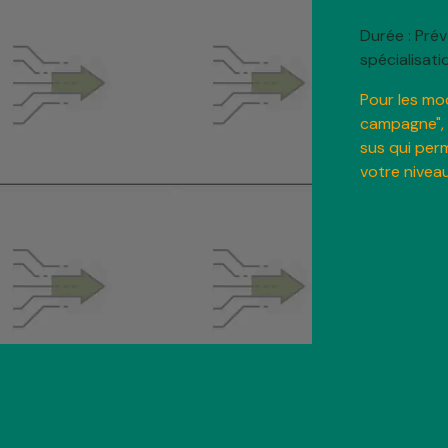
Durée : Pré
spécialisati
Pour les mod
campagne", 
sus qui per
votre niveau