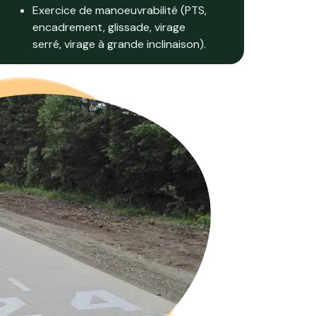
Exercice de manoeuvrabilité (PTS,
encadrement, glissade, virage
serré, virage à grande inclinaison).