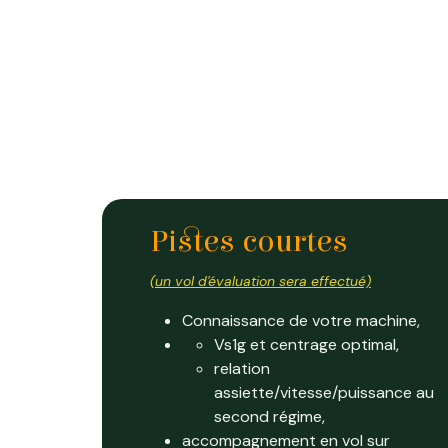
Pistes courtes
(un vol d'évaluation sera effectué)
Connaissance de votre machine,
Vs1g et centrage optimal,
relation
assiette/vitesse/puissance au
second régime,
accompagnement en vol sur