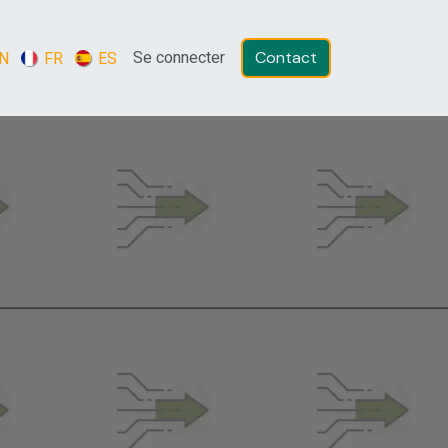
Se connecter
N
FR
ES
C​​ontac​​t​​​​