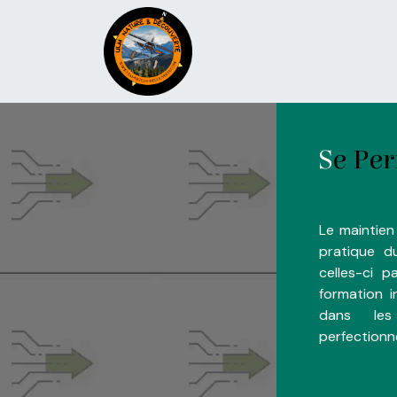
Se rendre au contenu
Accueil
Services
A pr
S
e Per
Le maintie
pratique d
celles-ci 
formation in
dans les
perfection