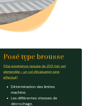
Posé type brousse
(Une expérience requise de 200 hdv est
demandée - un vol d'évaluation sera
effectué)
Détermination des limites
machine,
Les différentes vitesses de
décrochage,