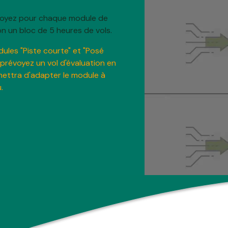
voyez pour chaque module de
on un bloc de 5 heures de vols.
ules "Piste courte" et "Posé
prévoyez un vol d'évaluation en
mettra d'adapter le module à
.