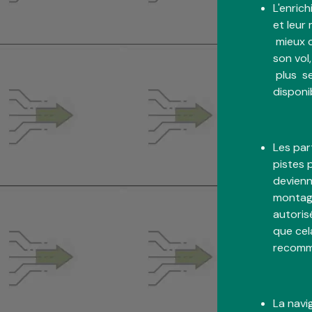
L'enric
et leur
mieux 
son vol,
plus se
disponi
Les par
pistes 
devienn
montagn
autoris
que cel
recomm
La navi